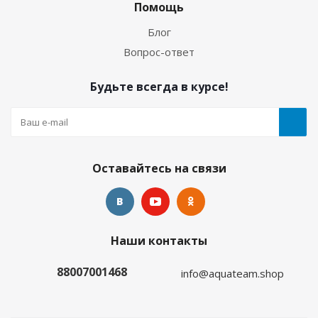
водных видов спорта
Помощь
Блог
Много
Вопрос-ответ
Будьте всегда в курсе!
Оставайтесь на связи
Гидрокостюм Лайкровый Олива для водных
Наши контакты
видов спорта
88007001468
info@aquateam.shop
Много