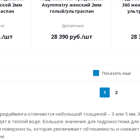
ской 2мм
Asymmetry женский 2мм
360 же
распан
голый/ультраспан
ульт
но
Достаточно
.
/шт
28 390
руб.
/шт
28 
Показать еще
1
2
идайвинга отличаются небольшой толщиной – 3 или 5 мм. Эт
ят в теплой воде. Большое значение для гидрокостюма для
я поверхность, которая увеличивает обтекаемость и снижает
че.