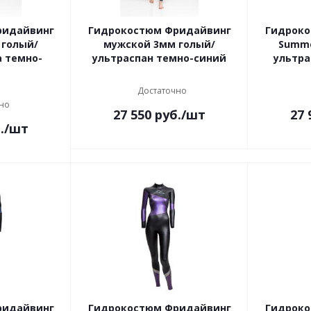
ридайвинг
Гидрокостюм Фридайвинг
Гидроко
 голый/
мужской 3мм голый/
Summe
а темно-
ультраспан темно-синий
ультра
Достаточно
но
27 550
руб.
/шт
27 
.
/шт
ридайвинг
Гидрокостюм Фридайвинг
Гидроко