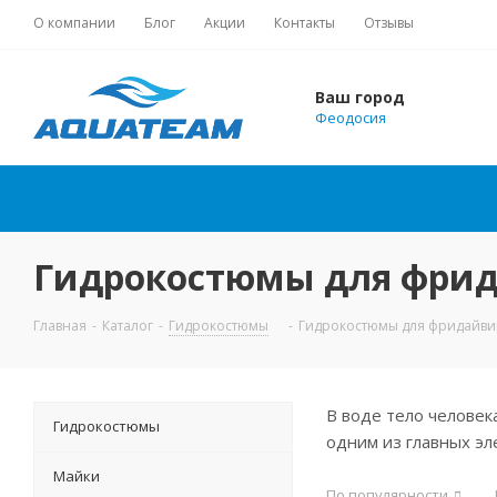
О компании
Блог
Акции
Контакты
Отзывы
Ваш город
Феодосия
Гидрокостюмы для фри
Главная
-
Каталог
-
Гидрокостюмы
-
Гидрокостюмы для фридайви
В воде тело человек
Гидрокостюмы
одним из главных эл
Майки
По популярности