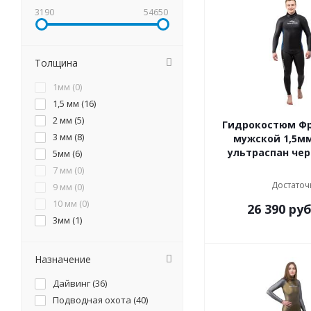
3190
54650
Толщина
1мм (
0
)
1,5 мм (
16
)
2 мм (
5
)
Гидрокостюм Ф
3 мм (
8
)
мужской 1,5м
ультраспан че
5мм (
6
)
7 мм (
0
)
Достаточ
9 мм (
0
)
10 мм (
0
)
26 390
руб
3мм (
1
)
Назначение
Дайвинг (
36
)
Подводная охота (
40
)