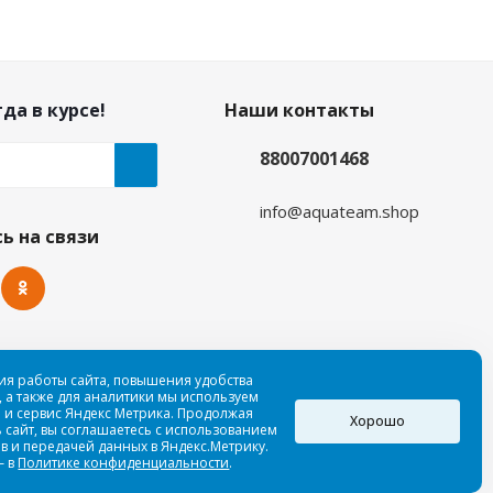
да в курсе!
Наши контакты
88007001468
info@aquateam.shop
ь на связи
ия работы сайта, повышения удобства
 а также для аналитики мы используем
 и сервис Яндекс Метрика. Продолжая
Хорошо
 сайт, вы соглашаетесь с использованием
в и передачей данных в Яндекс.Метрику.
— в
Политике конфиденциальности
.