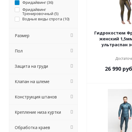
Фридайвинг (
36
)
Фридайвинг
Тренировочный (
5
)
Водные виды спрота (
10
)
Гидрокостюм Ф
Размер
женский 1,5м
ультраспан 
Пол
Достаточ
Защита на груди
26 990
руб
Клапан на шлеме
Конструкция штанов
Крепление низа куртки
Обработка краев