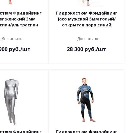
стюм Фридайвинг
Гидрокостюм Фридайвинг
r женский 3мм
Jaco мужской 5мм голый/
спан/ультраспан
открытая пора синий
Достаточно
Достаточно
900
руб.
/шт
28 300
руб.
/шт
стюм Фридайвинг
Гидрокостюм Фридайвинг