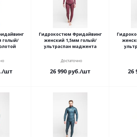
ридайвинг
Гидрокостюм Фридайвинг
Гидроко
м голый/
женский 1,5мм голый/
женск
золотой
ультраспан маджента
ульт
но
Достаточно
.
/шт
26 990
руб.
/шт
26 