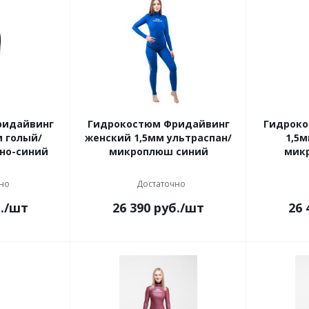
ридайвинг
Гидрокостюм Фридайвинг
Гидроко
м голый/
женский 1,5мм ультраспан/
1,5м
рно-синий
микроплюш синий
мик
но
Достаточно
.
/шт
26 390
руб.
/шт
26 