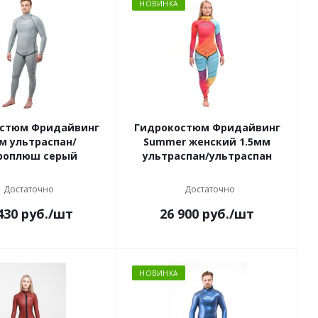
НОВИНКА
стюм Фридайвинг
Гидрокостюм Фридайвинг
м ультраспан/
Summer женский 1.5мм
роплюш серый
ультраспан/ультраспан
Достаточно
Достаточно
430
руб.
/шт
26 900
руб.
/шт
НОВИНКА