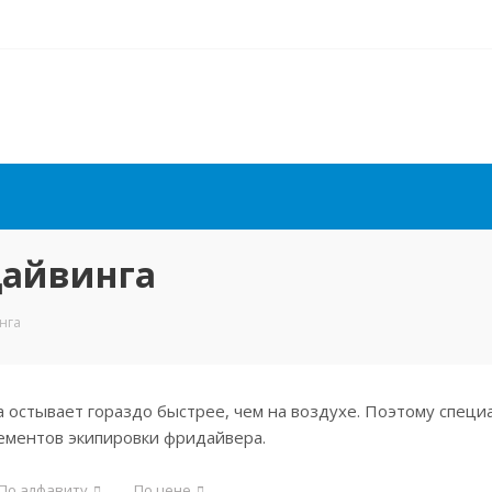
дайвинга
нга
а остывает гораздо быстрее, чем на воздухе. Поэтому спец
ементов экипировки фридайвера.
По алфавиту
По цене