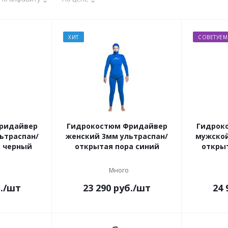
ХИТ
СОВЕТУЕМ
ридайвер
Гидрокостюм Фридайвер
Гидрок
ьтраспан/
женский 3мм ультраспан/
мужской
а черный
открытая пора синий
откры
Много
.
/шт
23 290
руб.
/шт
24 