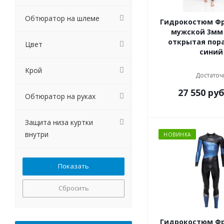
Обтюратор на шлеме
Гидрокостюм Ф
мужской 3мм
открытая пор
Цвет
синий
Крой
Достаточ
27 550
руб
Обтюратор на руках
Защита низа куртки
внутри
НОВИНКА
Сбросить
Гидрокостюм Ф